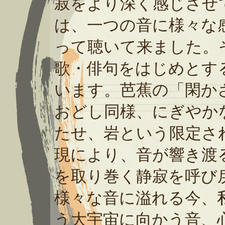
寂をより深く感じさせ
は、一つの音に様々な感
って聴いて来ました。
歌・俳句をはじめとす
います。芭蕉の「閑か
おどし同様、にぎやか
たせ、岩という限定さ
現により、音が響き渡
を取り巻く静寂を呼び
様々な音に溢れる今、
う大宇宙に向かう音、