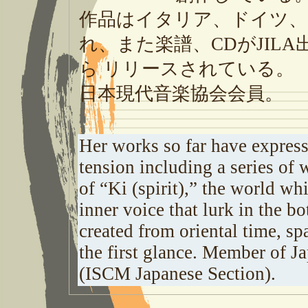
作品はイタリア、ドイツ、
れ、また楽譜、CDがJIL
ら リリースされている。
日本現代音楽協会会員。
Her works so far have expres
tension including a series of
of “Ki (spirit),” the world wh
inner voice that lurk in the b
created from oriental time, sp
the first glance. Member of 
(ISCM Japanese Section).