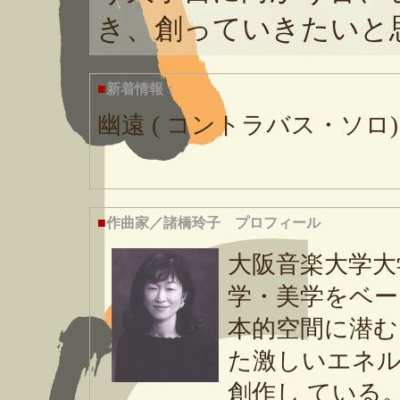
き、創っていきたいと
■
新着情報：
幽遠 ( コントラバス・ソロ)
■
作曲家／諸橋玲子 プロフィール
大阪音楽大学大
学・美学をベー
本的空間に潜む
た激しいエネル
創作し ている